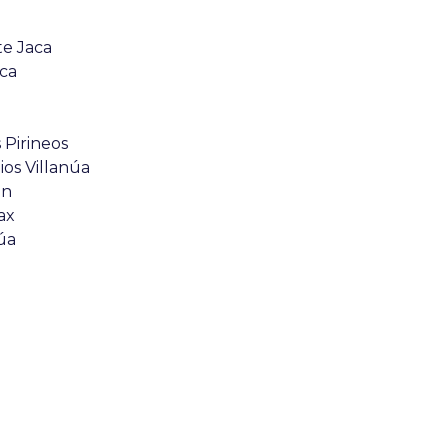
te Jaca
aca
 Pirineos
os Villanúa
ón
ax
úa