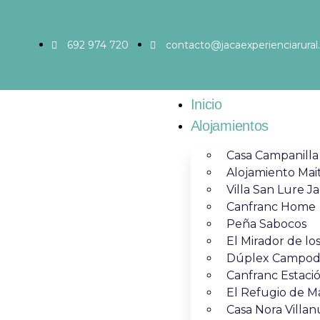
692 974 720
contacto@jacaexperienciarura
Inicio
Alojamientos
Casa Campanilla
Alojamiento Mai
Villa San Lure J
Canfranc Home
Peña Sabocos
El Mirador de los
Dúplex Campodi
Canfranc Estaci
El Refugio de M
Casa Nora Villan