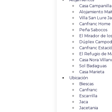
Casa Campanilla
Alojamiento Mai
Villa San Lure J
Canfranc Home
Peña Sabocos
El Mirador de los
Dúplex Campodi
Canfranc Estaci
El Refugio de M
Casa Nora Villan
Sol Badaguas
Casa Marieta
Ubicación
Biescas
Canfranc
Escarrilla
Jaca
Jacetania