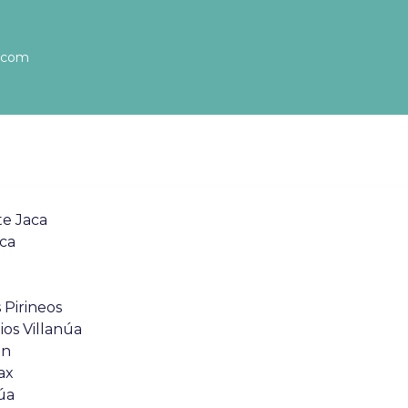
l.com
te Jaca
aca
 Pirineos
os Villanúa
ón
ax
úa